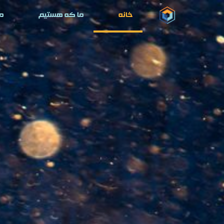
خانه
ما که هستیم
م